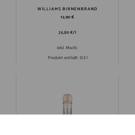
WILLIAMS BIRNENBRAND
12,90
€
25,80
€
/
l
inkl. MwSt.
Produkt enthält: 0,5
l