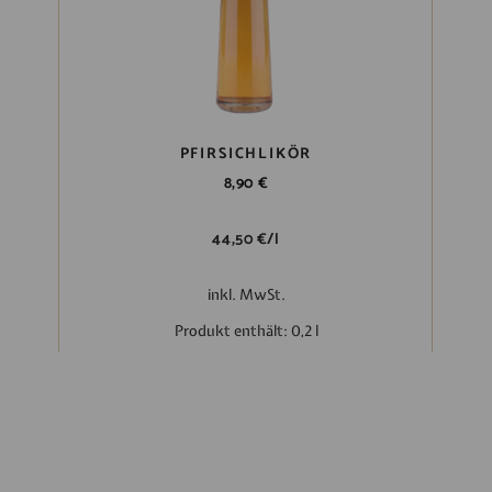
PFIRSICHLIKÖR
8,90
€
44,50
€
/
l
inkl. MwSt.
Produkt enthält: 0,2
l