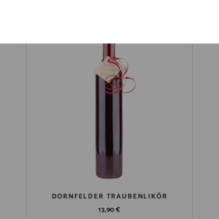
DORNFELDER TRAUBENLIKÖR
13,90
€