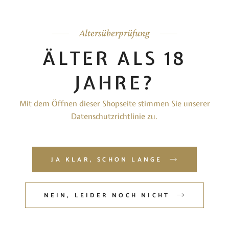
Altersüberprüfung
ÄLTER ALS 18
JAHRE?
Mit dem Öffnen dieser Shopseite stimmen Sie unserer
GRAPPA AUS GEWÜRZTRAMINER
Datenschutzrichtlinie zu.
12,90
€
25,80
€
/
l
JA KLAR, SCHON LANGE
inkl. MwSt.
Produkt enthält: 0,5
l
NEIN, LEIDER NOCH NICHT