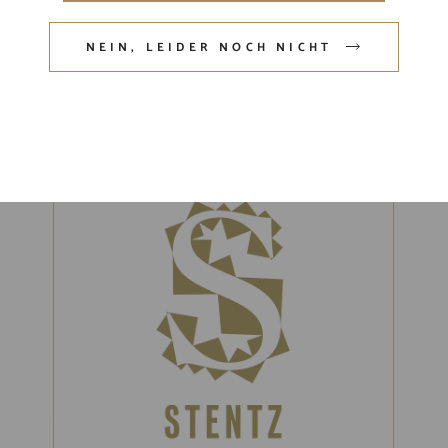
9,60
€
/
l
NEIN, LEIDER NOCH NICHT
inkl. MwSt.
Produkt enthält: 0,75
l