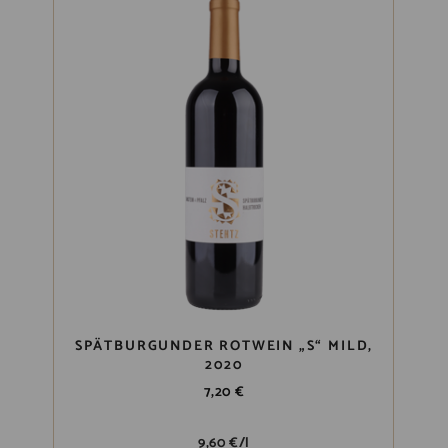
SPÄTBURGUNDER ROTWEIN „S“ MILD,
2020
7,20
€
9,60
€
/
l