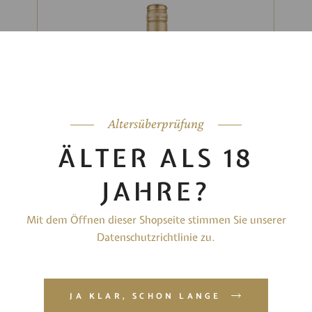
Altersüberprüfung
ÄLTER ALS 18
JAHRE?
Mit dem Öffnen dieser Shopseite stimmen Sie unserer
Datenschutzrichtlinie zu.
SPÄTBURGUNDER ROSÉ
„SOMMERZEIT“, 2025
JA KLAR, SCHON LANGE
7,20
€