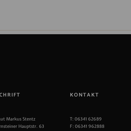
CHRIFT
KONTAKT
ut Markus Stentz
T:
06341 62689
msteiner Hauptstr. 63
F: 06341 962888