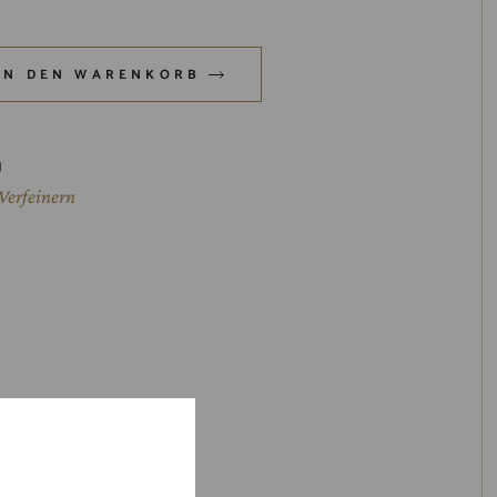
ntity
IN DEN WARENKORB
g
Verfeinern