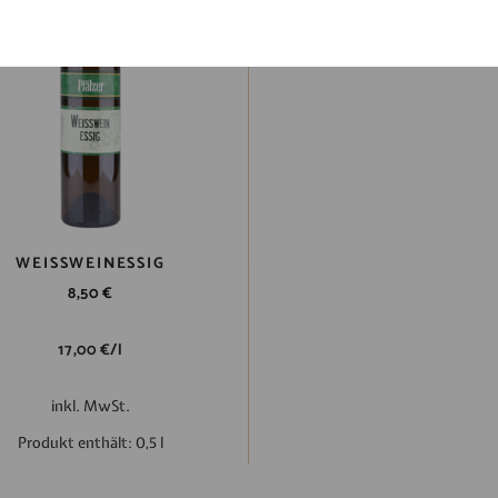
WEISSWEINESSIG
8,50
€
17,00
€
/
l
inkl. MwSt.
Produkt enthält: 0,5
l