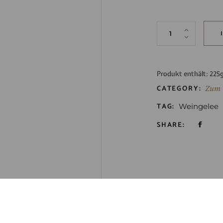
Weingelee rot qua
Produkt enthält: 225
CATEGORY:
Zum 
TAG:
Weingelee
SHARE: