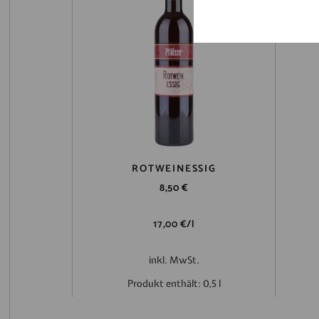
ROTWEINESSIG
8,50
€
17,00
€
/
l
inkl. MwSt.
Produkt enthält: 0,5
l