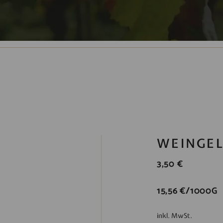
WEINGEL
3,50
€
15,56
€
/
1000
G
inkl. MwSt.