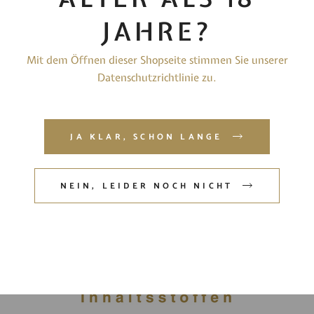
Rotweine/Rosé
(14)
JAHRE?
Traubensaft
(1)
Weissweine
(19)
Mit dem Öffnen dieser Shopseite stimmen Sie unserer
Datenschutzrichtlinie zu.
Zum Verfeinern
(3)
SCHLAGWÖRTER
JA KLAR, SCHON LANGE
Alkoholfrei
Essig
Feinherb
Grappa
Halbtrocken
Likör
Rosé
Rotwein
NEIN, LEIDER NOCH NICHT
Schnaps
Secco
Sekt
Trocken
Weingelee
Weisswein